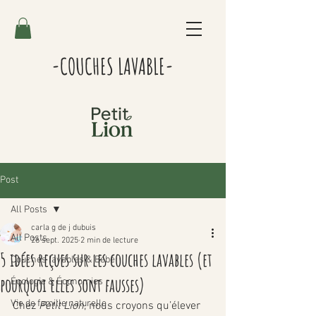
-COUCHES LAVABLE-
Post
All Posts
carla g de j dubuis
All Posts
26 sept. 2025
2 min de lecture
5 idées reçues sur les couches lavables (et
Couches lavables & Bébé
pourquoi elles sont fausses)
Écologie & Économies
Vie de famille naturelle
Chez 
Petit Lion
, nous croyons qu’élever 