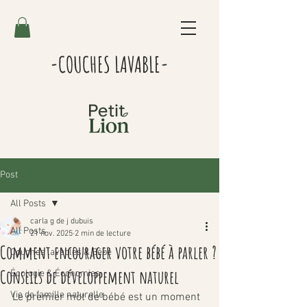
-COUCHES LAVABLE-
Post
All Posts
carla g de j dubuis
All Posts
21 nov. 2025
2 min de lecture
Comment encourager votre bébé à parler ?
Couches lavables & Bébé
Conseils de développement naturel
Écologie & Économies
Vie de famille naturelle
Le premier mot de bébé est un moment 