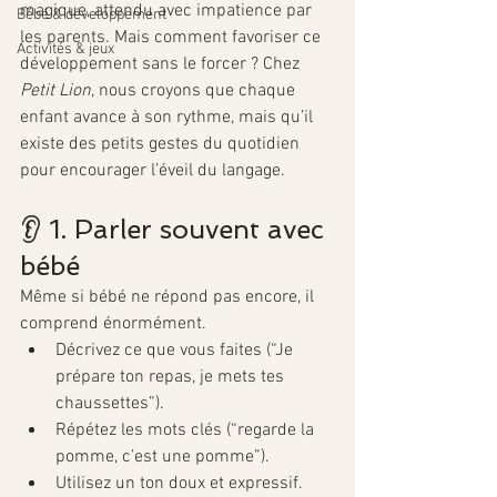
magique, attendu avec impatience par 
Bébé & développement
les parents. Mais comment favoriser ce 
Activités & jeux
développement sans le forcer ? Chez 
Petit Lion
, nous croyons que chaque 
enfant avance à son rythme, mais qu’il 
existe des petits gestes du quotidien 
pour encourager l’éveil du langage.
👂 1. Parler souvent avec 
bébé
Même si bébé ne répond pas encore, il 
comprend énormément.
Décrivez ce que vous faites (“Je 
prépare ton repas, je mets tes 
chaussettes”).
Répétez les mots clés (“regarde la 
pomme, c’est une pomme”).
Utilisez un ton doux et expressif.