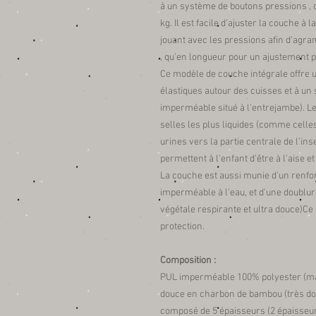
à un système de boutons pressions , 
kg. Il est facile d'ajuster la couche à 
jouant avec les pressions afin d'agrand
, qu'en longueur pour un ajustement pa
Ce modèle de couche intégrale offre u
élastiques autour des cuisses et à un
imperméable situé à l'entrejambe). L
selles les plus liquides (comme celles 
urines vers la partie centrale de l'in
permettent à l'enfant d'être à l'aise 
La couche est aussi munie d'un renfor
imperméable à l'eau, et d'une doublu
végétale respirante et ultra douce)Ce 
protection.
Composition :
PUL imperméable 100% polyester (mati
douce en charbon de bambou (très dou
composé de 5 épaisseurs (2 épaisseu