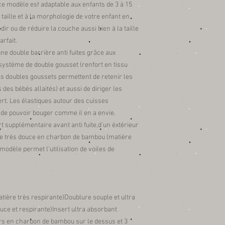
ce modèle est adaptable aux enfants de 3 à 15
la taille et à la morphologie de votre enfant en
ir ou de réduire la couche aussi bien à la taille
rfait.
ne double barrière anti fuites grâce aux
 système de double gousset (renfort en tissu
es doubles goussets permettent de retenir les
des bébés allaités) et aussi de diriger les
sert. Les élastiques autour des cuisses
et de pouvoir bouger comme il en a envie.
t supplémentaire avant anti fuite,d'un éxtérieur
re très douce en charbon de bambou (matière
modèle permet l'utilisation de voiles de
ère très respirante)Doublure souple et ultra
ce et respirante)Insert ultra absorbant
rs en charbon de bambou sur le dessus et 3