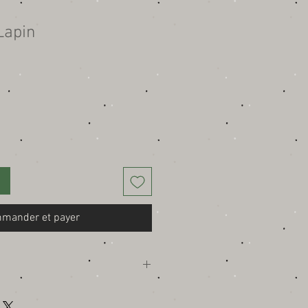
Lapin
mander et payer