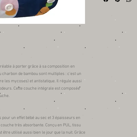
Face interne en PUL (p
imperméable et respira
Marque
Petit Lion
Certifications
Laboratoire SGS (prod
Européennes)
Fabrication
Fabriqué en Chine (pro
normes CE)
gréable à porter grâce à sa composition en
 charbon de bambou sont multiples : c'est un
re les mycoses) et antistatique. Il régule aussi
 odeurs. Cette couche intégrale est composée
ouche.
:
 pour un effet bébé au sec et 3 épaisseurs en
a couche très absorbante. Conçu en PUL, tissu
 être utilisé aussi bien le jour que la nuit. Grâce