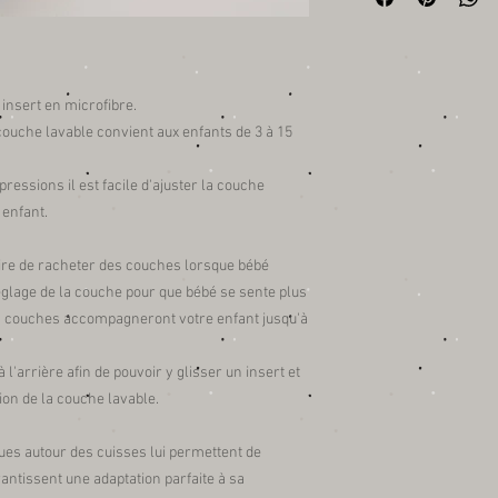
imperméable et respira
Taille:
taille unique évolutive 
Fermeture:
insert en microfibre.
à pression
 couche lavable convient aux enfants de 3 à 15
Certifications:
Laboratoire SGS (prod
Européennes)
essions il est facile d'ajuster la couche
Fabrication:
e enfant.
Fabriqué en Chine (pro
normes CE)
aire de racheter des couches lorsque bébé
e réglage de la couche pour que bébé se sente plus
os couches accompagneront votre enfant jusqu'à
'arrière afin de pouvoir y glisser un insert et
ion de la couche lavable.
ques autour des cuisses lui permettent de
rantissent une adaptation parfaite à sa