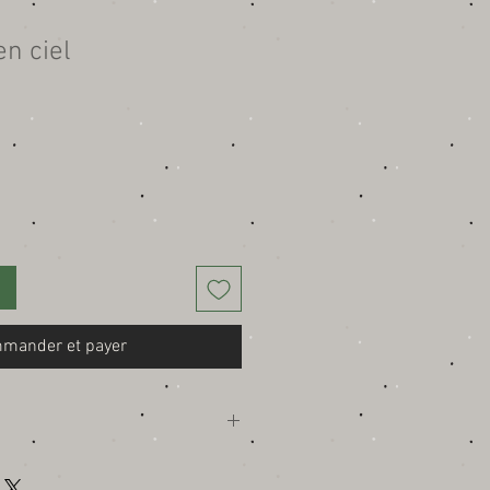
n ciel
mander et payer
olyuréthane laminé: tissu