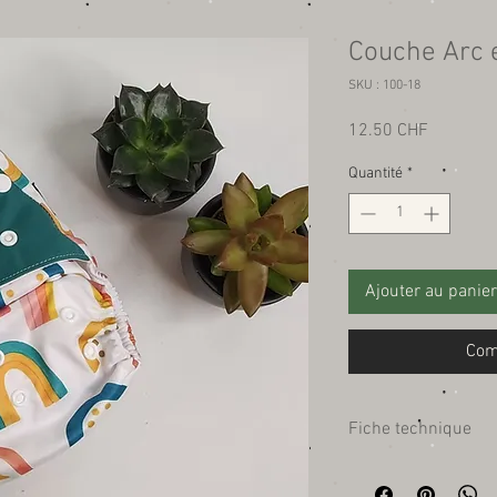
Couche Arc e
SKU : 100-18
Prix
12.50 CHF
Quantité
*
Ajouter au panier
Com
Fiche technique
Compositions:
Face interne en PUL (p