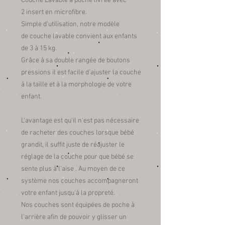
Couche Lavable à poche livrée avec
2 insert en microfibre.
Simple d'utilisation, notre modèle
de couche lavable convient aux enfants
de 3 à 15 kg.
Grâce à sa double rangée de boutons
pressions il est facile d'ajuster la couche
à la taille et à la morphologie de votre
enfant.
L'avantage est qu'il n'est pas nécessaire
de racheter des couches lorsque bébé
grandit, il suffit juste de réajuster le
réglage de la couche pour que bébé se
sente plus à l'aise . Au moyen de ce
système nos couches accompagneront
votre enfant jusqu'à la propreté.
Nos couches sont équipées de poche à
l'arrière afin de pouvoir y glisser un