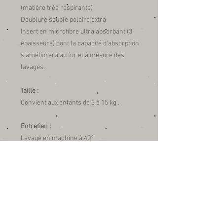
(matière très respirante)
Doublure souple polaire extra
Insert en microfibre ultra absorbant (3
épaisseurs) dont la capacité d'absorption
s'améliorera au fur et à mesure des
lavages.
Taille :
Convient aux enfants de 3 à 15 kg .
Entretien :
Lavage en machine à 40°
Lavage conseillé avec une lessive
hypoallergénique ou écologique.
Sans Adoucissant.
Séchage très rapide à l'air libre ou en
sèche linge (programme délicat).