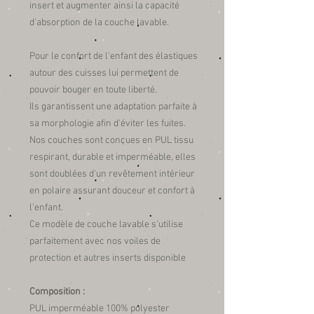
insert et augmenter ainsi la capacité
d'absorption de la couche lavable.
Pour le confort de l'enfant des élastiques
autour des cuisses lui permettent de
pouvoir bouger en toute liberté.
Ils garantissent une adaptation parfaite à
sa morphologie afin d'éviter les fuites.
Nos couches sont conçues en PUL tissu
respirant, durable et imperméable, elles
sont doublées d'un revêtement intérieur
en polaire assurant douceur et confort à
l'enfant.
Ce modèle de couche lavable s'utilise
parfaitement avec nos voiles de
protection et autres inserts disponible
Composition :
PUL imperméable 100% polyester