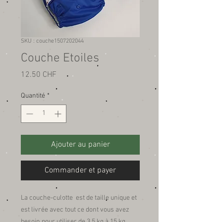
SKU : couche1507202044
Couche Etoiles
Prix
12.50 CHF
Quantité
*
Ajouter au panier
Commander et payer
La couche-culotte  est de taille unique et 
est livrée avec tout ce dont vous avez 
besoin pour utiliser de 3,5 kg à 15 kg. 