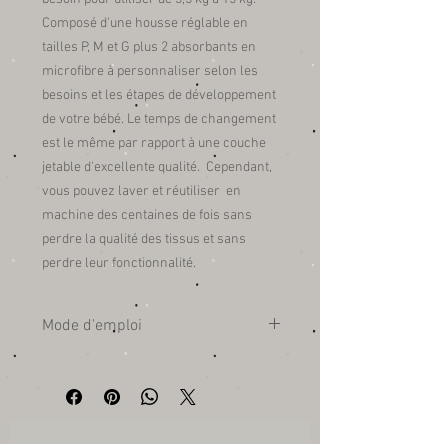
Composé d'une housse réglable en 
tailles P, M et G plus 2 absorbants en 
microfibre à personnaliser selon les 
besoins et les étapes de développement 
de votre bébé. Le temps de changement 
est le même par rapport à une couche 
jetable d'excellente qualité.  Cependant, 
vous pouvez laver et réutiliser  en 
machine des centaines de fois sans 
perdre la qualité des tissus et sans 
perdre leur fonctionnalité.
Mode d'emploi
AVANT D'UTILISER
Lavez la housse et les absorbants 2 ou 3
fois avant la première utilisation à l'eau
froide sans savon. * Il n'est pas
nécessaire de sécher à 100% entre ces