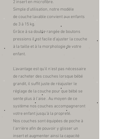
2 insert en microfibre.
Simple d'utilisation, notre modèle
de couche lavable convient aux enfants
de 3 à 15 kg.
Grâce à sa double rangée de boutons
pressions il est facile d'ajuster la couche
à la taille et à la morphologie de votre
enfant.
L'avantage est qu'il n'est pas nécessaire
de racheter des couches lorsque bébé
grandit, il suffit juste de réajuster le
réglage de la couche pour que bébé se
sente plus à l'aise . Au moyen de ce
système nos couches accompagneront
votre enfant jusqu'à la propreté.
Nos couches sont équipées de poche à
l'arrière afin de pouvoir y glisser un
insert et augmenter ainsi la capacité