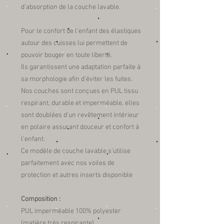
d'absorption de la couche lavable.
Pour le confort de l'enfant des élastiques
autour des cuisses lui permettent de
pouvoir bouger en toute liberté.
Ils garantissent une adaptation parfaite à
sa morphologie afin d'éviter les fuites.
Nos couches sont conçues en PUL tissu
respirant, durable et imperméable, elles
sont doublées d'un revêtement intérieur
en polaire assurant douceur et confort à
l'enfant.
Ce modèle de couche lavable s'utilise
parfaitement avec nos voiles de
protection et autres inserts disponible
Composition :
PUL imperméable 100% polyester
(matière très respirante)