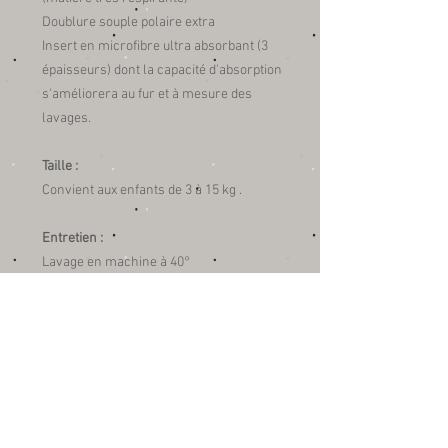
Doublure souple polaire extra
Insert en microfibre ultra absorbant (3
épaisseurs) dont la capacité d'absorption
s'améliorera au fur et à mesure des
lavages.
Taille :
Convient aux enfants de 3 à 15 kg .
Entretien :
Lavage en machine à 40°
Lavage conseillé avec une lessive
hypoallergénique ou écologique.
Sans Adoucissant.
Séchage très rapide à l'air libre ou en
sèche linge (programme délicat).
Mode d'emploi