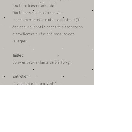
(matière très respirante)
Doublure souple polaire extra
Insert en microfibre ultra absorbant (3
épaisseurs) dont la capacité d'absorption
s'améliorera au fur et à mesure des
lavages.
Taille :
Convient aux enfants de 3 à 15 kg .
Entretien :
Lavage en machine à 40°
Lavage conseillé avec une lessive
hypoallergénique ou écologique.
Sans Adoucissant.
Séchage très rapide à l'air libre ou en
sèche linge (programme délicat).