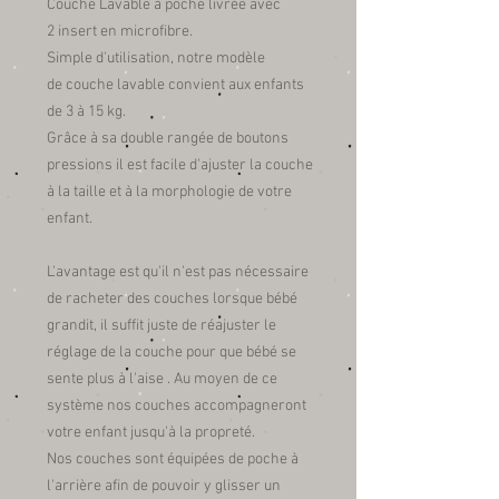
Couche Lavable à poche livrée avec
2 insert en microfibre.
Simple d'utilisation, notre modèle
de couche lavable convient aux enfants
de 3 à 15 kg.
Grâce à sa double rangée de boutons
pressions il est facile d'ajuster la couche
à la taille et à la morphologie de votre
enfant.
L'avantage est qu'il n'est pas nécessaire
de racheter des couches lorsque bébé
grandit, il suffit juste de réajuster le
réglage de la couche pour que bébé se
sente plus à l'aise . Au moyen de ce
système nos couches accompagneront
votre enfant jusqu'à la propreté.
Nos couches sont équipées de poche à
l'arrière afin de pouvoir y glisser un