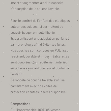
insert et augmenter ainsi la capacité
d'absorption de la couche lavable.
Pour le confort de l'enfant des élastiques
autour des cuisses lui permettent de
pouvoir bouger en toute liberté.
Ils garantissent une adaptation parfaite à
sa morphologie afin d'éviter les fuites.
Nos couches sont conçues en PUL tissu
respirant, durable et imperméable, elles
sont doublées d'un revêtement intérieur
en polaire assurant douceur et confort à
l'enfant.
Ce modèle de couche lavable s'utilise
parfaitement avec nos voiles de
protection et autres inserts disponible
Composition :
PUL imperméable 100% polyester