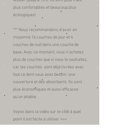
fessier jusqu'à 70%. Ils sont plus frais,
plus confortables et beaucoup plus
écologiques!
*** Nous recommandons d'avoir en
moyenne 16 couches de jour et 4
couches de nuit dans une couche de
base. Avec ce montant, vous n'achetez
plus de couches que si vous le souhaitez,
car les couches sont déjà livrées avec
tout ce dont vous avez besoin: une
couverture et des absorbants. Ils sont
plus économiques et aussi efficaces
qu'un jetable.
Voyez dans la vidéo sur le côté à quel
point il est facile à utiliser >>>
Mode d'emploi