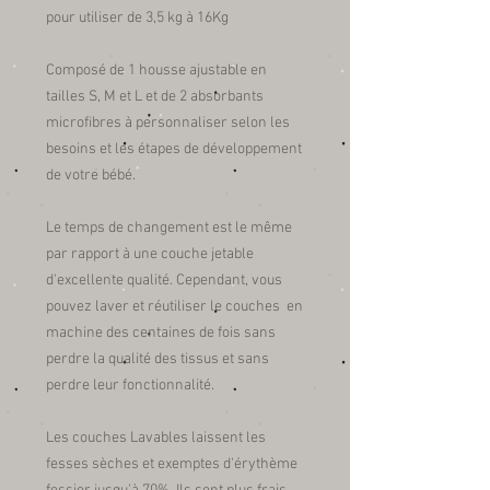
pour utiliser de 3,5 kg à 16Kg
Composé de 1 housse ajustable en
tailles S, M et L et de 2 absorbants
microfibres à personnaliser selon les
besoins et les étapes de développement
de votre bébé.
Le temps de changement est le même
par rapport à une couche jetable
d'excellente qualité. Cependant, vous
pouvez laver et réutiliser le couches en
machine des centaines de fois sans
perdre la qualité des tissus et sans
perdre leur fonctionnalité.
Les couches Lavables laissent les
fesses sèches et exemptes d'érythème