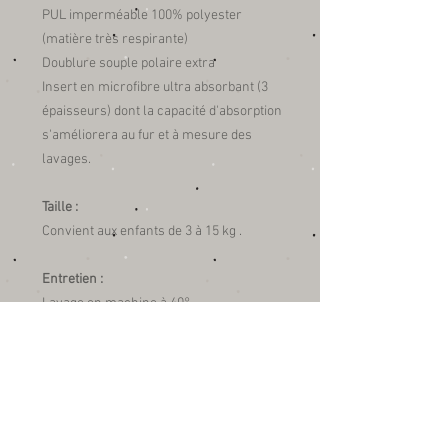
PUL imperméable 100% polyester
(matière très respirante)
Doublure souple polaire extra
Insert en microfibre ultra absorbant (3
épaisseurs) dont la capacité d'absorption
s'améliorera au fur et à mesure des
lavages.
Taille :
Convient aux enfants de 3 à 15 kg .
Entretien :
Lavage en machine à 40°
Lavage conseillé avec une lessive
hypoallergénique ou écologique.
Sans Adoucissant.
Séchage très rapide à l'air libre ou en
sèche linge (programme délicat).