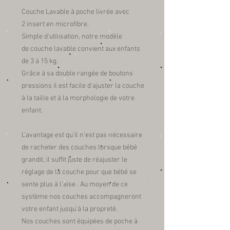
Couche Lavable à poche livrée avec
2 insert en microfibre.
Simple d'utilisation, notre modèle
de couche lavable convient aux enfants
de 3 à 15 kg.
Grâce à sa double rangée de boutons
pressions il est facile d'ajuster la couche
à la taille et à la morphologie de votre
enfant.
L'avantage est qu'il n'est pas nécessaire
de racheter des couches lorsque bébé
grandit, il suffit juste de réajuster le
réglage de la couche pour que bébé se
sente plus à l'aise . Au moyen de ce
système nos couches accompagneront
votre enfant jusqu'à la propreté.
Nos couches sont équipées de poche à