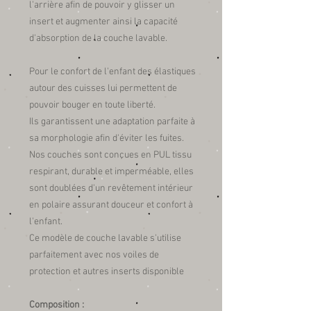
l'arrière afin de pouvoir y glisser un
insert et augmenter ainsi la capacité
d'absorption de la couche lavable.
Pour le confort de l'enfant des élastiques
autour des cuisses lui permettent de
pouvoir bouger en toute liberté.
Ils garantissent une adaptation parfaite à
sa morphologie afin d'éviter les fuites.
Nos couches sont conçues en PUL tissu
respirant, durable et imperméable, elles
sont doublées d'un revêtement intérieur
en polaire assurant douceur et confort à
l'enfant.
Ce modèle de couche lavable s'utilise
parfaitement avec nos voiles de
protection et autres inserts disponible
Composition :