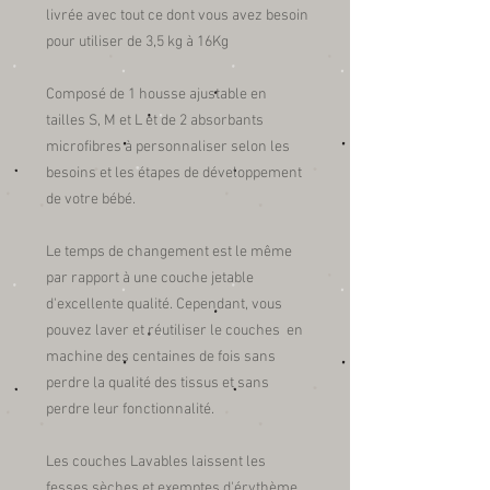
livrée avec tout ce dont vous avez besoin
pour utiliser de 3,5 kg à 16Kg
Composé de 1 housse ajustable en
tailles S, M et L et de 2 absorbants
microfibres à personnaliser selon les
besoins et les étapes de développement
de votre bébé.
Le temps de changement est le même
par rapport à une couche jetable
d'excellente qualité. Cependant, vous
pouvez laver et réutiliser le couches en
machine des centaines de fois sans
perdre la qualité des tissus et sans
perdre leur fonctionnalité.
Les couches Lavables laissent les
fesses sèches et exemptes d'érythème