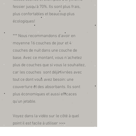
fessier jusqu'à 70%. Ils sont plus frais,
plus confortables et beaucoup plus
écologiques!
*** Nous recommandons d'avoir en
moyenne 16 couches de jour et 4
couches de nuit dans une couche de
base. Avec ce montant, vous n'achetez
plus de couches que si vous le souhaitez,
car les couches sont déjà livrées avec
tout ce dont vous avez besoin: une
couverture et des absorbants. Ils sont
plus économiques et aussi efficaces
qu'un jetable.
Voyez dans la vidéo sur le côté à quel
point il est facile à utiliser >>>