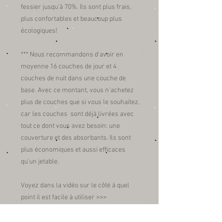
fessier jusqu'à 70%. Ils sont plus frais,
plus confortables et beaucoup plus
écologiques!
*** Nous recommandons d'avoir en
moyenne 16 couches de jour et 4
couches de nuit dans une couche de
base. Avec ce montant, vous n'achetez
plus de couches que si vous le souhaitez,
car les couches sont déjà livrées avec
tout ce dont vous avez besoin: une
couverture et des absorbants. Ils sont
plus économiques et aussi efficaces
qu'un jetable.
Voyez dans la vidéo sur le côté à quel
point il est facile à utiliser >>>