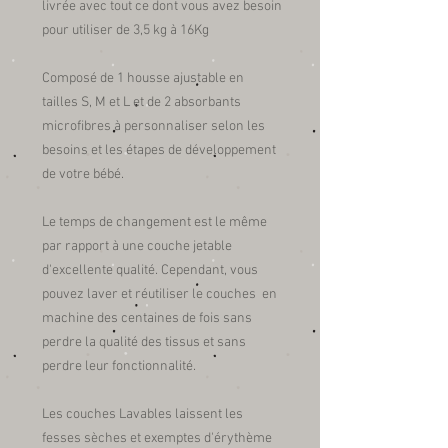
livrée avec tout ce dont vous avez besoin
pour utiliser de 3,5 kg à 16Kg
Composé de 1 housse ajustable en
tailles S, M et L et de 2 absorbants
microfibres à personnaliser selon les
besoins et les étapes de développement
de votre bébé.
Le temps de changement est le même
par rapport à une couche jetable
d'excellente qualité. Cependant, vous
pouvez laver et réutiliser le couches en
machine des centaines de fois sans
perdre la qualité des tissus et sans
perdre leur fonctionnalité.
Les couches Lavables laissent les
fesses sèches et exemptes d'érythème