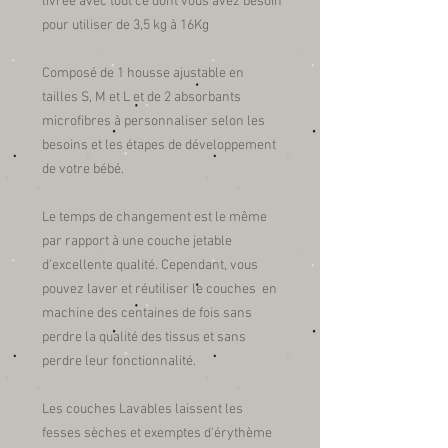
livrée avec tout ce dont vous avez besoin
pour utiliser de 3,5 kg à 16Kg
Composé de 1 housse ajustable en
tailles S, M et L et de 2 absorbants
microfibres à personnaliser selon les
besoins et les étapes de développement
de votre bébé.
Le temps de changement est le même
par rapport à une couche jetable
d'excellente qualité. Cependant, vous
pouvez laver et réutiliser le couches en
machine des centaines de fois sans
perdre la qualité des tissus et sans
perdre leur fonctionnalité.
Les couches Lavables laissent les
fesses sèches et exemptes d'érythème