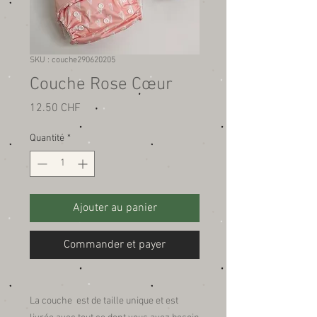
SKU : couche290620205
Couche Rose Cœur
Prix
12.50 CHF
Quantité
*
Ajouter au panier
Commander et payer
La couche est de taille unique et est