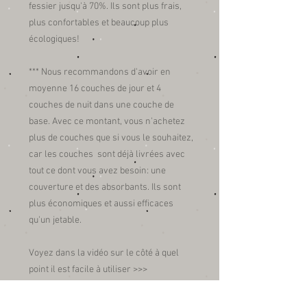
fessier jusqu'à 70%. Ils sont plus frais,
plus confortables et beaucoup plus
écologiques!
*** Nous recommandons d'avoir en
moyenne 16 couches de jour et 4
couches de nuit dans une couche de
base. Avec ce montant, vous n'achetez
plus de couches que si vous le souhaitez,
car les couches sont déjà livrées avec
tout ce dont vous avez besoin: une
couverture et des absorbants. Ils sont
plus économiques et aussi efficaces
qu'un jetable.
Voyez dans la vidéo sur le côté à quel
point il est facile à utiliser >>>