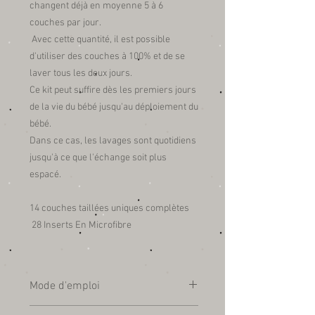
changent déjà en moyenne 5 à 6
couches par jour.
Avec cette quantité, il est possible
d'utiliser des couches à 100% et de se
laver tous les deux jours.
Ce kit peut suffire dès les premiers jours
de la vie du bébé jusqu'au déploiement du
bébé.
Dans ce cas, les lavages sont quotidiens
jusqu'à ce que l'échange soit plus
espacé.
14 couches taillées uniques complètes
28 Inserts En Microfibre
Mode d'emploi
AVANT D'UTILISER