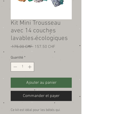
Kit Mini Trousseau
avec 14 couches
lavables écologiques
Prix
Prix
 175.00 CHF 
157.50 CHF
original
promotionnel
Quantité
*
Ajouter au panier
Commander et payer
Ce kit est idéal pour les bébés qui