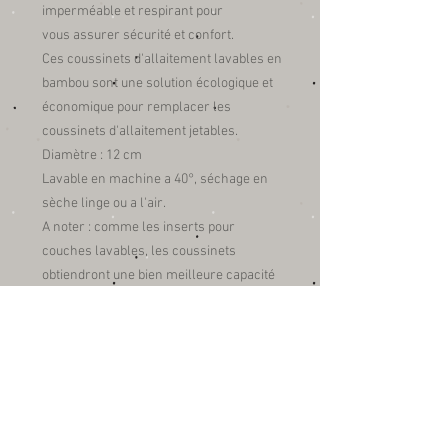
imperméable et respirant pour
vous assurer sécurité et confort.
Ces coussinets d'allaitement lavables en
bambou sont une solution écologique et
économique pour remplacer les
coussinets d'allaitement jetables.
Diamètre : 12 cm
Lavable en machine a 40°, séchage en
sèche linge ou a l'air.
A noter : comme les inserts pour
couches lavables, les coussinets
obtiendront une bien meilleure capacité
d'absorption après plusieurs lavages.
Inscrivez-vous et 