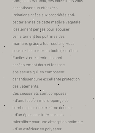
Conçus en Bambou, ces coussinets vous
garantissent un effet zéro
irritations grâce aux propriétés anti-
bactériennes de cette matière végétale.
Idéalement pensés pour épouser
parfaitement les poitrines des
mamans grâce à leur couture, vous
pourrez les porter en toute discrétion.
Faciles à entretenir , ils sont
agréablement doux et les trois
épaisseurs qui les composent
garantissent une excellente protection
des vêtements.
Ces coussinets sont composés :
- d'une face en micro-éponge de
bambou pour une extrême douceur
- d'un épaisseur intérieure en
microfibre pour une absorption optimale.
- d'un extérieur en polyester