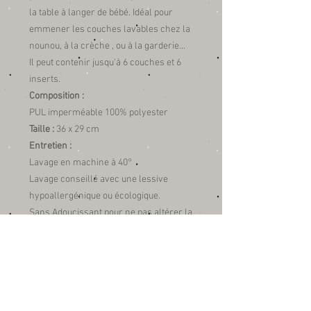
la table à langer de bébé. Idéal pour
emmener les couches lavables chez la
nounou, à la crèche , ou à la garderie...
Il peut contenir jusqu'à 6 couches et 6
inserts.
Composition :
PUL imperméable 100% polyester
Taille :
36 x 29 cm
Entretien :
Lavage en machine à 40°
Lavage conseillé avec une lessive
hypoallergénique ou écologique.
Sans Adoucissant pour ne pas altérer la
qualité du tissu imperméable.