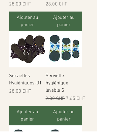
Prix
Prix
28.00 CHF
28.00 CHF
Ajouter au
Ajouter au
panier
panier
Serviettes
Serviette
Hygiéniques-01
hygiénique
lavable S
Prix
28.00 CHF
Prix original
Prix promotionnel
9.00 CHF
7.65 CHF
Ajouter au
Ajouter au
panier
panier