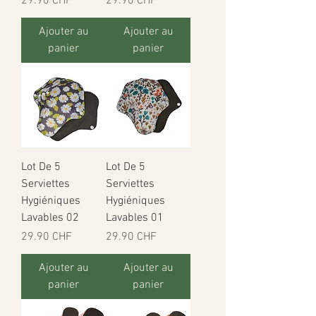
29.90 CHF
29.90 CHF
Ajouter au
Ajouter au
panier
panier
Lot De 5
Lot De 5
Serviettes
Serviettes
Hygiéniques
Hygiéniques
Lavables 02
Lavables 01
Prix
Prix
29.90 CHF
29.90 CHF
Ajouter au
Ajouter au
panier
panier